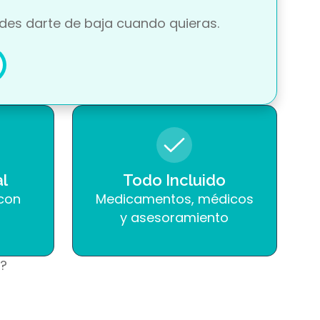
des darte de baja cuando quieras.
l
Todo Incluido
 con
Medicamentos, médicos
y asesoramiento
i?