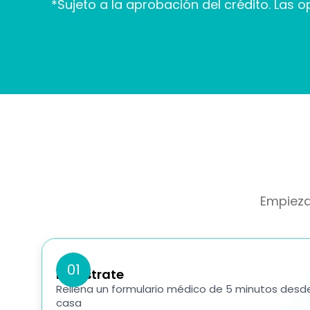
*Sujeto a la aprobación del crédito. Las
Empieza
01
Regístrate
Rellena un formulario médico de 5 minutos desd
casa