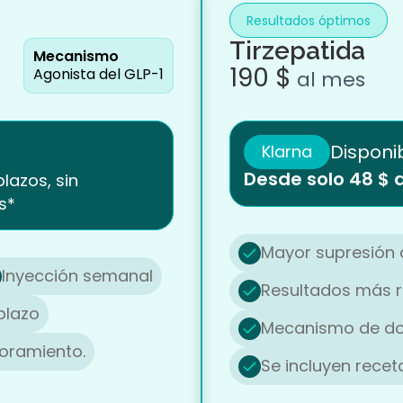
Resultados óptimos
Tirzepatida
Mecanismo
190 $
Agonista del GLP-1
al mes
Disponi
Klarna
Desde solo 48 $ 
lazos, sin
s*
Mayor supresión 
Inyección semanal
Resultados más r
plazo
Mecanismo de do
soramiento.
Se incluyen rece