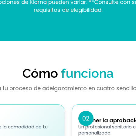
 opciones de Klarna pueden variar. **Consulte con
requisitos de elegibilidad.
Cómo
funciona
 tu proceso de adelgazamiento en cuatro sencill
02
Obtener la aprobac
e la comodidad de tu
Un profesional sanitario 
personalizado.