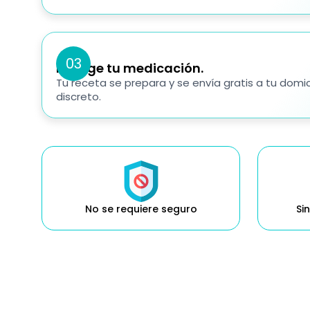
03
Recoge tu medicación.
Tu receta se prepara y se envía gratis a tu domi
discreto.
No se requiere seguro
Si