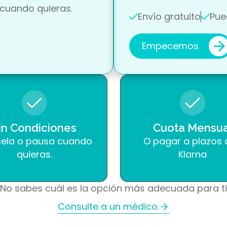
 cuando quieras.
Envío gratuito
Pue
Empecemos
in Condiciones
Cuota Mensua
ela o pausa cuando
O pagar a plazos
quieras.
Klarna
No sabes cuál es la opción más adecuada para t
Consulte a un médico.