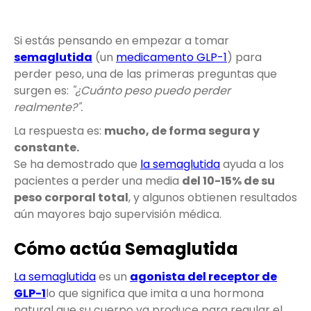
Si estás pensando en empezar a tomar
semaglutida
(un
medicamento GLP-1
) para
perder peso, una de las primeras preguntas que
surgen es:
"¿Cuánto peso puedo perder
realmente?".
La respuesta es:
mucho, de forma segura y
constante.
Se ha demostrado que
la semaglutida
ayuda a los
pacientes a perder una media
del 10-15% de su
peso corporal total
, y algunos obtienen resultados
aún mayores bajo supervisión médica.
Cómo actúa Semaglutida
La semaglutida
es un
agonista del receptor de
GLP-1
lo que significa que imita a una hormona
natural que su cuerpo ya produce para regular el