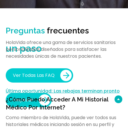
Tomar las riendas de
Preguntas
frecuentes
su salud empieza con
HolaVida ofrece una gama de servicios sanitarios
un paso
personalizados diseñados para satisfacer las
necesidades únicas de nuestros pacientes.
Desde la pérdida de peso y el bienestar mental
hasta la energía y el rendimiento, HolaVida ofrece
cuidados adaptados a los hombres, por expertos
Ver Todas Las FAQ
que comprenden sus necesidades.
Última oportunidad: Las rebajas terminan pronto
¿Cómo Puedo Acceder A Mi Historial
Empezar
Médico Por Internet?
Como miembro de HolaVida, puede ver todos sus
historiales médicos iniciando sesión en su perfil y