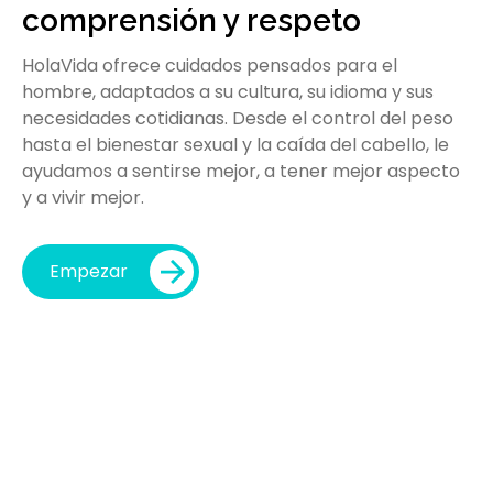
comprensión y respeto
Los hombres confían en HolaVida para una
atención personal, respetuosa y real. Apoyo para la
HolaVida ofrece cuidados pensados para el
pérdida de peso, el bienestar sexual y la caída del
hombre, adaptados a su cultura, su idioma y sus
cabello, guiado con empatía y experiencia.
necesidades cotidianas. Desde el control del peso
hasta el bienestar sexual y la caída del cabello, le
ayudamos a sentirse mejor, a tener mejor aspecto
Empezar
y a vivir mejor.
Empezar
10K+
Usuarios satisfechos