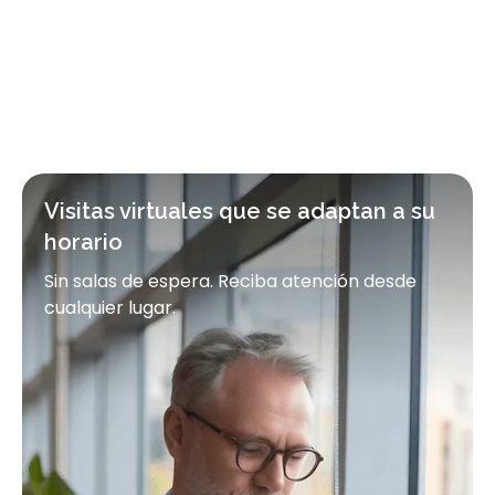
Visitas virtuales que se adaptan a su
Visitas virtuales que se adaptan a su
horario
horario
Sin salas de espera. Reciba atención desde
Sin salas de espera. Reciba atención desde
cualquier lugar.
cualquier lugar.