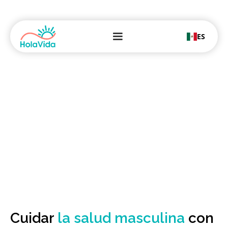
ES
Salud masculina
Por qué los hombres eligen
Cuidar
la salud masculina
con
HolaVida