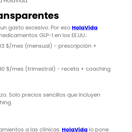
a HolaVida.
transparentes
un gasto excesivo. Por eso
HolaVida
edicamentos GLP-1 en los EE.UU.:
133 $/mes (mensual) - prescripción +
0 $/mes (trimestral) - receta + coaching
azo. Solo precios sencillos que incluyen
hing.
amientos a las clínicas.
HolaVida
lo pone