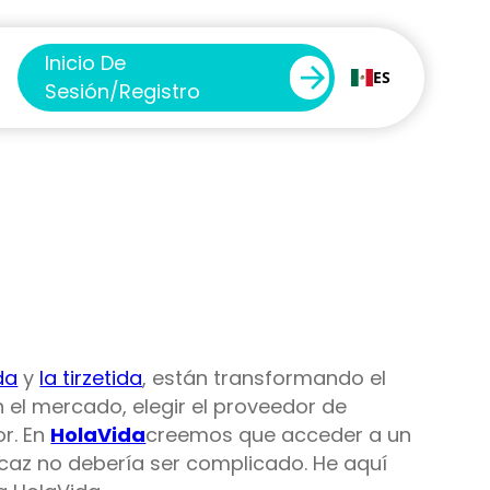
Inicio De
ES
Sesión/registro
da
y
la tirzetida
, están transformando el
n el mercado, elegir el proveedor de
r. En
HolaVida
creemos que acceder a un
icaz no debería ser complicado. He aquí