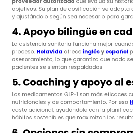
proveedor autorizado
que evalúa su histori
objetivos. Su plan de dosificación se adapt
y ajustándolo según sea necesario para garan
4. Apoyo bilingüe en ca
La asistencia sanitaria funciona mejor cuan
proceso.
HolaVida
ofrece
inglés
y
español
p
asesoramiento, lo que garantiza que nada se 
pacientes se sientan respaldados.
5. Coaching y apoyo al es
Los medicamentos GLP-1 son más eficaces 
nutricionales y de comportamiento. Por eso
coste adicional, ayudándole con la planificac
hábitos sostenibles que maximizan los result
6. Opciones sin compro