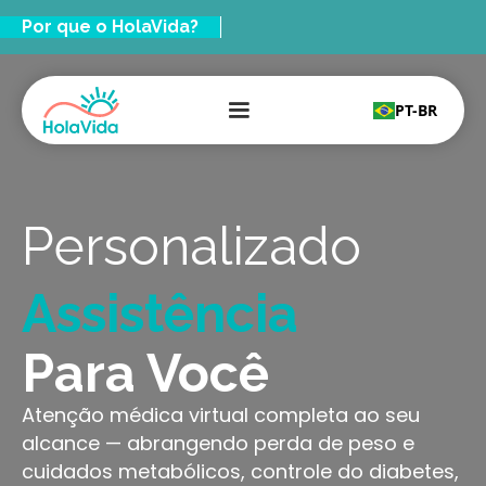
Por que o HolaVida?
PT-BR
Personalizado
Assistência
Médica
Para Você
Bem-Estar
Atenção médica virtual completa ao seu
alcance — abrangendo perda de peso e
Tratamento
cuidados metabólicos, controle do diabetes,